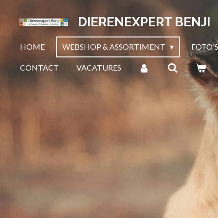
Ga
DIERENEXPERT BENJI
direct
naar
HOME
WEBSHOP & ASSORTIMENT
FOTO'S
de
hoofdinhoud
CONTACT
VACATURES