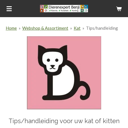
Ga
direct
naar
Home
»
Webshop & Assortiment
»
Kat
»
Tips/handleiding
de
hoofdinhoud
Tips/handleiding voor uw kat of kitten