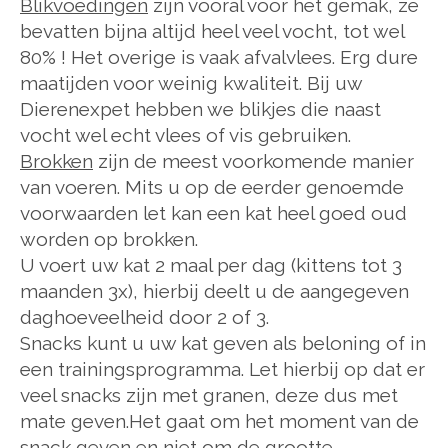
Blikvoedingen
zijn vooral voor het gemak, ze
bevatten bijna altijd heel veel vocht, tot wel
80% ! Het overige is vaak afvalvlees. Erg dure
maatijden voor weinig kwaliteit. Bij uw
Dierenexpet hebben we blikjes die naast
vocht wel echt vlees of vis gebruiken.
Brokken
zijn de meest voorkomende manier
van voeren. Mits u op de eerder genoemde
voorwaarden let kan een kat heel goed oud
worden op brokken.
U voert uw kat 2 maal per dag (kittens tot 3
maanden 3x), hierbij deelt u de aangegeven
daghoeveelheid door 2 of 3.
Snacks kunt u uw kat geven als beloning of in
een trainingsprogramma. Let hierbij op dat er
veel snacks zijn met granen, deze dus met
mate geven.Het gaat om het moment van de
snack geven en niet om de grootte.