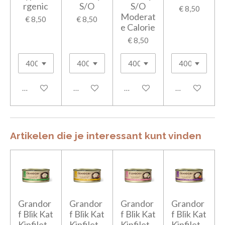
rgenic
S/O
S/O
€ 8,50
Moderat
€ 8,50
€ 8,50
e Calorie
€ 8,50
In winkelwagen
In winkelwagen
In winkelwagen
In winkelwage
Artikelen die je interessant kunt vinden
Grandor
Grandor
Grandor
Grandor
f Blik Kat
f Blik Kat
f Blik Kat
f Blik Kat
Kipfilet
Kipfilet
Kipfilet
Kipfilet