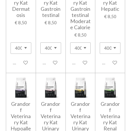
ry Kat
ry Kat
ry Kat
ry Kat
Dermat
Gastroin
Gastroin
Hepatic
osis
testinal
testinal
€ 8,50
Moderat
€ 8,50
€ 8,50
e Calorie
€ 8,50
In winkelwagen
In winkelwagen
In winkelwagen
In winkelwage
Grandor
Grandor
Grandor
Grandor
f
f
f
f
Veterina
Veterina
Veterina
Veterina
ry Kat
ry Kat
ry Kat
ry Kat
Hypoalle
Urinary
Urinary
Renal