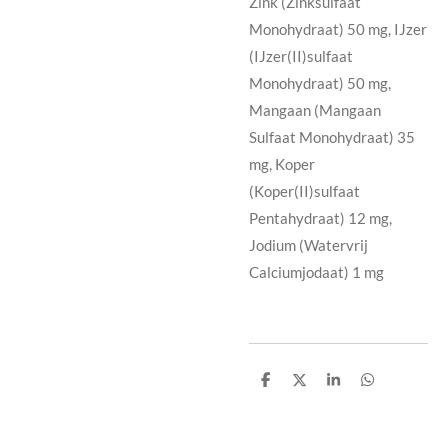
Zink (Zinksulfaat
Monohydraat) 50 mg, IJzer
(IJzer(II)sulfaat
Monohydraat) 50 mg,
Mangaan (Mangaan
Sulfaat Monohydraat) 35
mg, Koper
(Koper(II)sulfaat
Pentahydraat) 12 mg,
Jodium (Watervrij
Calciumjodaat) 1 mg
D
D
S
D
e
e
h
e
l
e
a
l
e
l
r
e
n
e
n