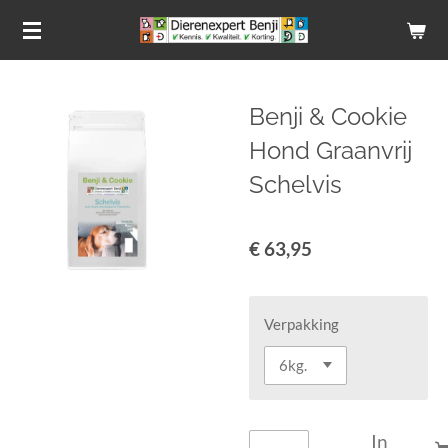
Ga
direct
naar
de
Benji & Cookie
hoofdinhoud
Hond Graanvrij
Schelvis
€ 63,95
Verpakking
In