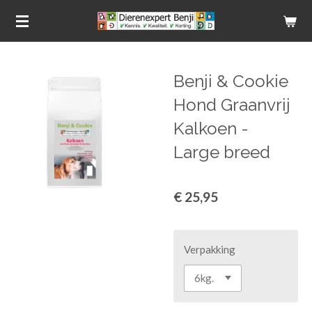
Ga
direct
naar
de
Benji & Cookie
hoofdinhoud
Hond Graanvrij
Kalkoen -
Large breed
€ 25,95
Verpakking