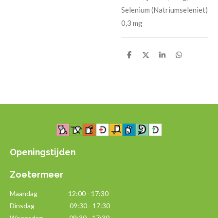
Selenium (Natriumseleniet)
0,3 mg
D
D
S
D
e
e
h
e
l
e
a
l
e
l
r
e
n
e
n
Openingstijden
Zoetermeer
Maandag
12:00 - 17:30
Dinsdag 09:30 - 17:30
Woensdag 09:30 - 17:30