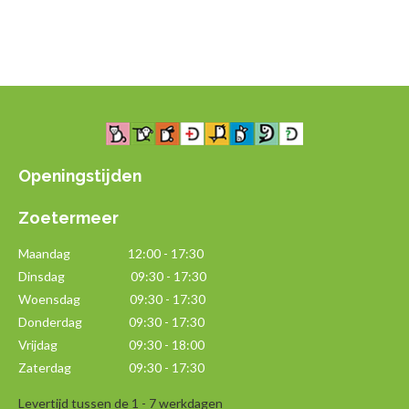
e
e
h
e
l
e
a
l
e
l
r
e
n
e
n
Openingstijden
Zoetermeer
Maandag
12:00 - 17:30
Dinsdag 09:30 - 17:30
Woensdag 09:30 - 17:30
Donderdag 09:30 - 17:30
Vrijdag 09:30 - 18:00
Zaterdag 09:30 - 17:30
Levertijd tussen de 1 - 7 werkdagen