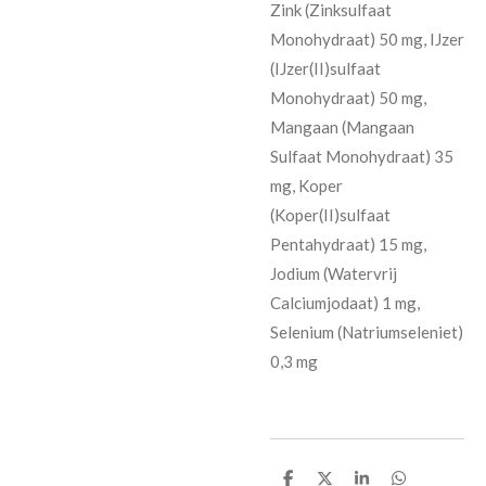
Zink (Zinksulfaat
Monohydraat) 50 mg, IJzer
(IJzer(II)sulfaat
Monohydraat) 50 mg,
Mangaan (Mangaan
Sulfaat Monohydraat) 35
mg, Koper
(Koper(II)sulfaat
Pentahydraat) 15 mg,
Jodium (Watervrij
Calciumjodaat) 1 mg,
Selenium (Natriumseleniet)
0,3 mg
D
D
S
D