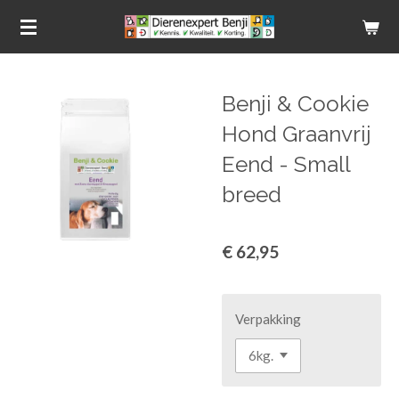
Ga
direct
naar
de
Benji & Cookie
hoofdinhoud
Hond Graanvrij
Eend - Small
breed
€ 62,95
Verpakking