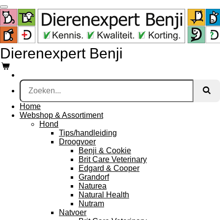
Ga
direct
naar
de
hoofdinhoud
Dierenexpert Benji
Home
Webshop & Assortiment
Hond
Tips/handleiding
Droogvoer
Benji & Cookie
Brit Care Veterinary
Edgard & Cooper
Grandorf
Naturea
Natural Health
Nutram
Natvoer