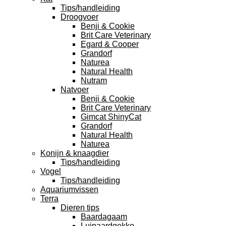
Tips/handleiding
Droogvoer
Benji & Cookie
Brit Care Veterinary
Egard & Cooper
Grandorf
Naturea
Natural Health
Nutram
Natvoer
Benji & Cookie
Brit Care Veterinary
Gimcat ShinyCat
Grandorf
Natural Health
Naturea
Konijn & knaagdier
Tips/handleiding
Vogel
Tips/handleiding
Aquariumvissen
Terra
Dieren tips
Baardagaam
Luipaardgekko