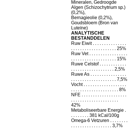
Mineralen, Gedroogde
Algen (Schizochytrium sp.)
(0,2%),
Bernagieolie (0,2%),
Goudsbloem (Bron van
Luteïne)
ANALYTISCHE
BESTANDDELEN
Ruw Eiwit . . . . . . . . . . . . . . .
. . . . . . . . . . . . . . . . . . . . 25%
Ruw Vet . . . . . . . . . . . . . . . . .
. . . . . . . . . . . . . . . . . . . . 15%
Ruwe Celstof . . . . . . . . . . . .
. . . . . . . . . . . . . . . . . . . 2,5%
Ruwe As . . . . . . . . . . . . . . . .
. . . . . . . . . . . . . . . . . . . . 7,5%
Vocht . . . . . . . . . . . . . . . . . . .
. . . . . . . . . . . . . . . . . . . . . 8%
NFE . . . . . . . . . . . . . . . . . . . .
. . . . . . . . . . . . . . . . . . . . .
42%
Metaboliseerbare Energie .
. . . . . . . . 381 kCal/100g
Omega-6 Vetzuren . . . . . . . .
. . . . . . . . . . . . . . . . . . 3,7%