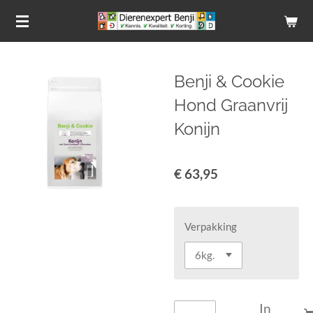
Ga
direct
naar
de
Benji & Cookie
hoofdinhoud
Hond Graanvrij
Konijn
€ 63,95
Verpakking
In