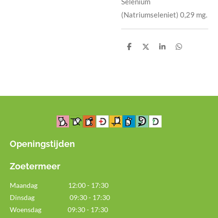
Selenium
(Natriumseleniet) 0,29 mg.
D
D
S
D
e
e
h
e
l
e
a
l
e
l
r
e
n
e
n
Openingstijden
Zoetermeer
Maandag
12:00 - 17:30
Dinsdag 09:30 - 17:30
Woensdag 09:30 - 17:30