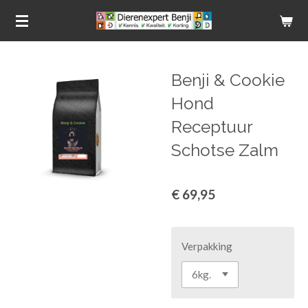
Ga
direct
naar
de
Benji & Cookie
hoofdinhoud
Hond
Receptuur
Schotse Zalm
€ 69,95
Verpakking