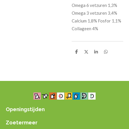
Omega 6 vetzuren 1,3%
Omega 3 vetzuren 3,4%
Calcium 1,8% Fosfor 1,1%
Collageen 4%
D
D
S
D
e
e
h
e
l
e
a
l
e
l
r
e
n
e
n
Openingstijden
Zoetermeer