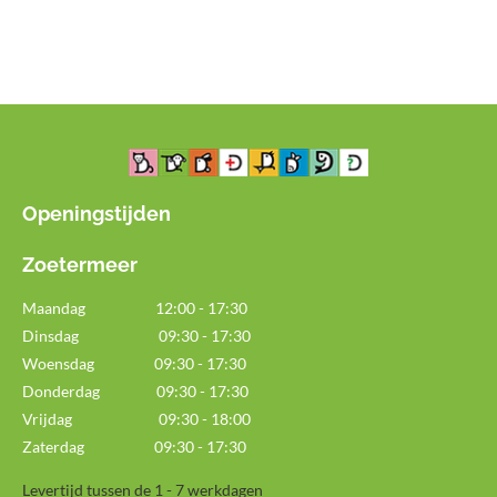
e
e
h
e
l
e
a
l
e
l
r
e
n
e
n
Openingstijden
Zoetermeer
Maandag
12:00 - 17:30
Dinsdag 09:30 - 17:30
Woensdag 09:30 - 17:30
Donderdag 09:30 - 17:30
Vrijdag 09:30 - 18:00
Zaterdag 09:30 - 17:30
Levertijd tussen de 1 - 7 werkdagen