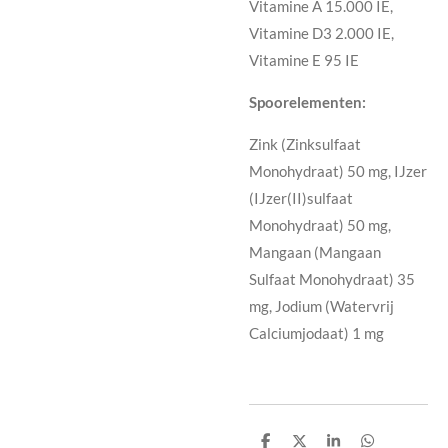
Vitamine A 15.000 IE,
Vitamine D3 2.000 IE,
Vitamine E 95 IE
Spoorelementen:
Zink (Zinksulfaat
Monohydraat) 50 mg, IJzer
(IJzer(II)sulfaat
Monohydraat) 50 mg,
Mangaan (Mangaan
Sulfaat Monohydraat) 35
mg, Jodium (Watervrij
Calciumjodaat) 1 mg
D
D
S
D