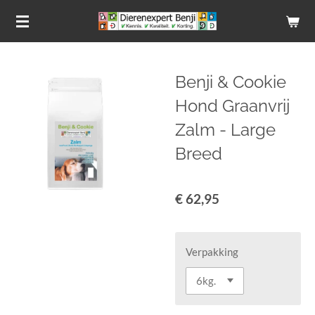
Ga
direct
naar
de
Benji & Cookie
hoofdinhoud
Hond Graanvrij
Zalm - Large
Breed
€ 62,95
Verpakking