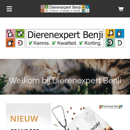
Ga
direct
naar
de
hoofdinhoud
Welkom bij Dierenexpert Benji