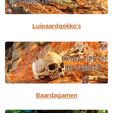
Luipaardgekko's
Baardagamen