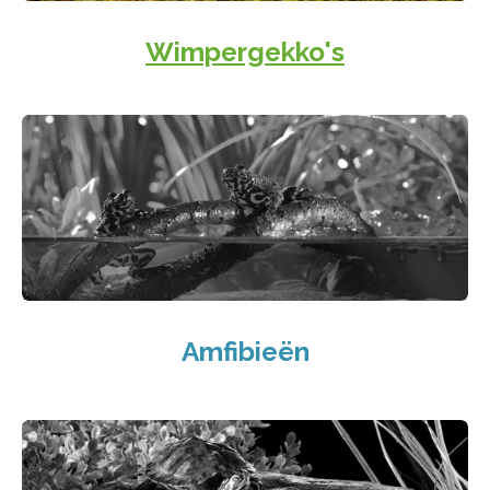
Wimpergekko's
Amfibieën