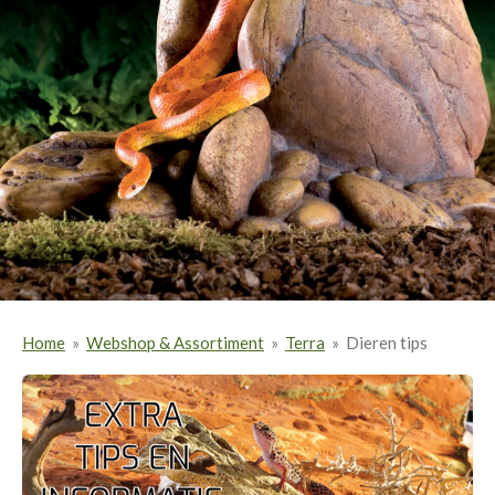
Home
»
Webshop & Assortiment
»
Terra
»
Dieren tips