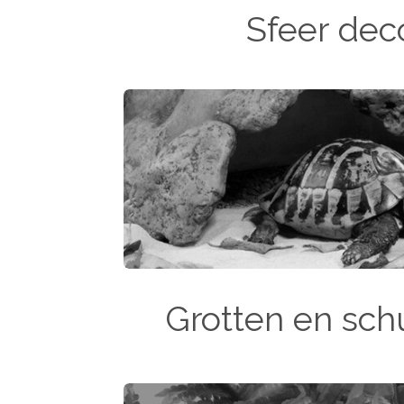
Sfeer dec
Grotten en sch