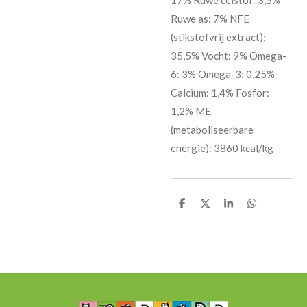
17% Ruwe celstof: 3,5%
Ruwe as: 7% NFE
(stikstofvrij extract):
35,5% Vocht: 9% Omega-
6: 3% Omega-3: 0,25%
Calcium: 1,4% Fosfor:
1,2% ME
(metaboliseerbare
energie): 3860 kcal/kg
D
D
S
D
e
e
h
e
l
e
a
l
e
l
r
e
n
e
n