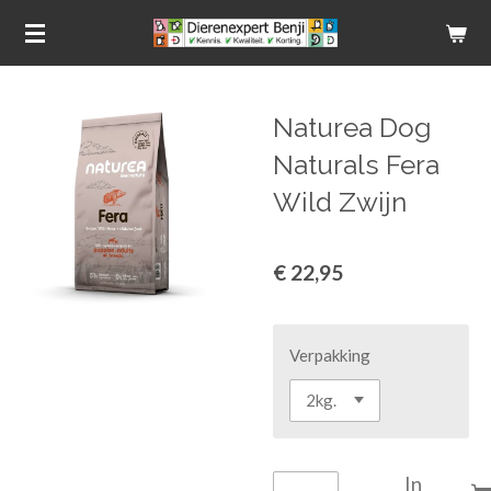
Ga
direct
naar
de
Naturea Dog
hoofdinhoud
Naturals Fera
Wild Zwijn
€ 22,95
Verpakking
In