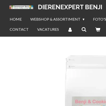
Ga
DIERENEXPERT BENJI
direct
naar
HOME
WEBSHOP & ASSORTIMENT
FOTO'S
de
CONTACT
VACATURES
hoofdinhoud