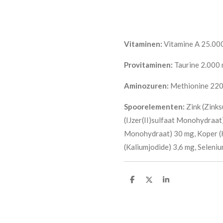
Vitaminen:
Vitamine A 25.000
Provitaminen:
Taurine 2.000 
Aminozuren:
Methionine 220
Spoorelementen:
Zink (Zink
(IJzer(II)sulfaat Monohydraa
Monohydraat) 30 mg, Koper (K
(Kaliumjodide) 3,6 mg, Seleni
D
D
S
e
e
h
l
e
a
e
l
r
n
e