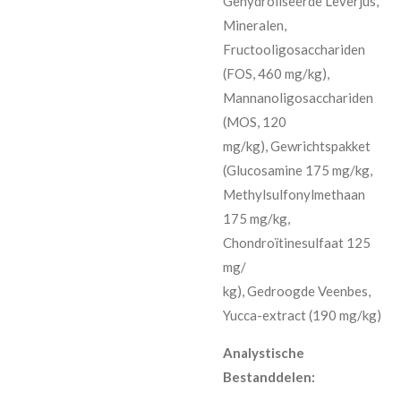
Gehydroliseerde Leverjus,
Mineralen,
Fructooligosacchariden
(FOS, 460 mg/kg),
Mannanoligosacchariden
(MOS, 120
mg/kg), Gewrichtspakket
(Glucosamine 175 mg/kg,
Methylsulfonylmethaan
175 mg/kg,
Chondroïtinesulfaat 125
mg/
kg), Gedroogde Veenbes,
Yucca-extract (190 mg/kg)
Analystische
Bestanddelen: