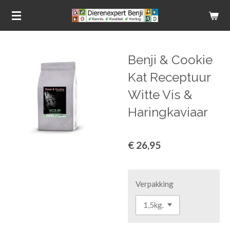
Ga
direct
naar
de
Benji & Cookie
hoofdinhoud
Kat Receptuur
Witte Vis &
Haringkaviaar
€ 26,95
Verpakking