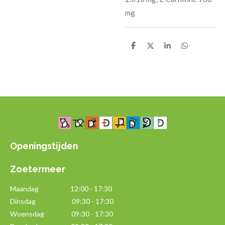
mg
D
D
S
D
e
e
h
e
l
e
a
l
e
l
r
e
n
e
n
Openingstijden
Zoetermeer
Maandag
12:00 - 17:30
Dinsdag 09:30 - 17:30
Woensdag 09:30 - 17:30