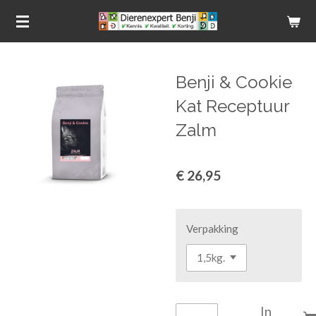
Ga
direct
naar
de
Benji & Cookie
hoofdinhoud
Kat Receptuur
Zalm
€ 26,95
Verpakking
In