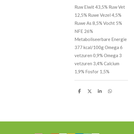
Ruw Eiwit 43,5% Ruw Vet
12,5% Ruwe Vezel 4,5%
Ruwe As 8,5% Vocht 5%
NFE 26%
Metaboliseerbare Energie
377 kcal/100g Omega 6
vetzuren 0,9% Omega 3
vetzuren 3,4% Calcium
1,9% Fosfor 1,5%
D
D
S
D
e
e
h
e
l
e
a
l
e
l
r
e
n
e
n